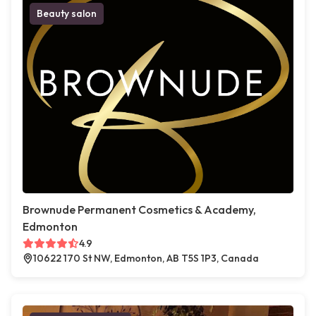
Beauty salon
Brownude Permanent Cosmetics & Academy,
Edmonton
4.9
10622 170 St NW, Edmonton, AB T5S 1P3, Canada