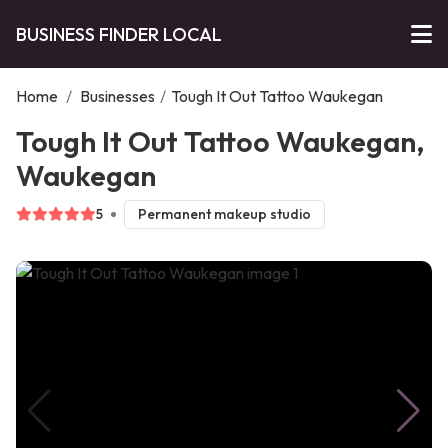
BUSINESS FINDER LOCAL
Home
/
Businesses
/
Tough It Out Tattoo Waukegan
Tough It Out Tattoo Waukegan,
Waukegan
5
Permanent makeup studio